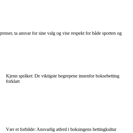
enser, ta ansvar for sine valg og vise respekt for både sporten og
Kjenn språket: De viktigste begrepene innenfor boksebetting
forklart
Vær et forbilde: Ansvarlig atferd i boksingens bettingkultur