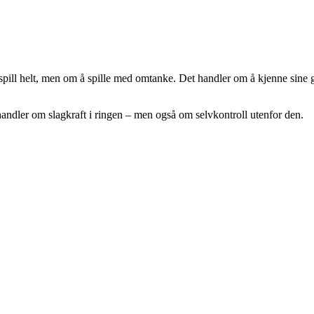
pill helt, men om å spille med omtanke. Det handler om å kjenne sine gr
 handler om slagkraft i ringen – men også om selvkontroll utenfor den.