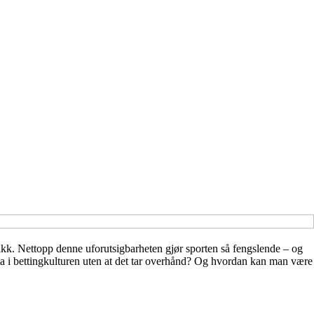
blikk. Nettopp denne uforutsigbarheten gjør sporten så fengslende – og
lta i bettingkulturen uten at det tar overhånd? Og hvordan kan man være