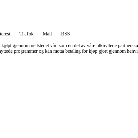
terest
TikTok
Mail
RSS
er kjøpt gjennom nettstedet vårt som en del av våre tilknyttede partners
knyttede programmer og kan motta betaling for kjøp gjort gjennom henvisn