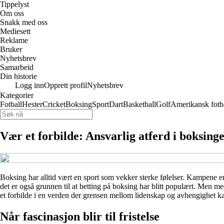
Tippelyst
Om oss
Snakk med oss
Mediesett
Reklame
Bruker
Nyhetsbrev
Samarbeid
Din historie
Logg inn
Opprett profil
Nyhetsbrev
Kategorier
Fotball
Hester
Cricket
Boksing
Sport
Dart
Basketball
Golf
Amerikansk fotb
Vær et forbilde: Ansvarlig atferd i boksing
Boksing har alltid vært en sport som vekker sterke følelser. Kampene er
det er også grunnen til at betting på boksing har blitt populært. Men 
et forbilde i en verden der grensen mellom lidenskap og avhengighet k
Når fascinasjon blir til fristelse