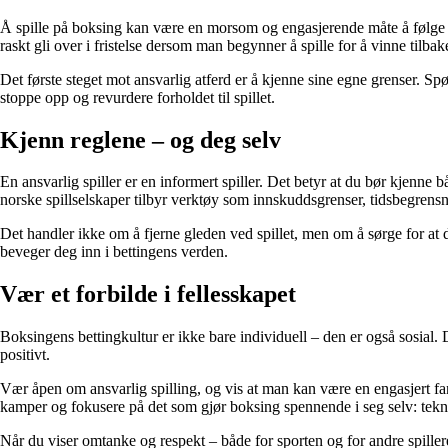
Å spille på boksing kan være en morsom og engasjerende måte å følge 
raskt gli over i fristelse dersom man begynner å spille for å vinne tilbake
Det første steget mot ansvarlig atferd er å kjenne sine egne grenser. Sp
stoppe opp og revurdere forholdet til spillet.
Kjenn reglene – og deg selv
En ansvarlig spiller er en informert spiller. Det betyr at du bør kjenne b
norske spillselskaper tilbyr verktøy som innskuddsgrenser, tidsbegrens
Det handler ikke om å fjerne gleden ved spillet, men om å sørge for at
beveger deg inn i bettingens verden.
Vær et forbilde i fellesskapet
Boksingens bettingkultur er ikke bare individuell – den er også sosial.
positivt.
Vær åpen om ansvarlig spilling, og vis at man kan være en engasjert fan 
kamper og fokusere på det som gjør boksing spennende i seg selv: tekn
Når du viser omtanke og respekt – både for sporten og for andre spillere