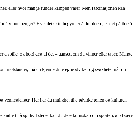
nner, eller hvor mange runder kampen varer. Men fascinasjonen kan
 for å vinne penger? Hvis det siste begynner å dominere, er det på tide å
ner å spille, og hold deg til det – uansett om du vinner eller taper. Mange
 sin motstander, må du kjenne dine egne styrker og svakheter når du
 og vennegjenger. Her har du mulighet til å påvirke tonen og kulturen
e andre til å spille. I stedet kan du dele kunnskap om sporten, analysere