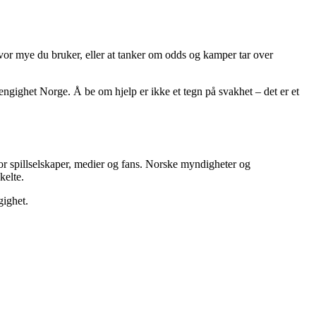
 hvor mye du bruker, eller at tanker om odds og kamper tar over
engighet Norge. Å be om hjelp er ikke et tegn på svakhet – det er et
 for spillselskaper, medier og fans. Norske myndigheter og
kelte.
gighet.