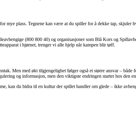
a for mye plass. Tegnene kan være at du spiller for å dekke tap, skjuler
spilleavhengige (800 800 40) og organisasjoner som Blå Kors og Spillavh
eapparat i hjørnet, trenger vi alle hjelp når kampen blir tøff.
t unntak. Men med økt tilgjengelighet følger også et større ansvar – både
gulering og informasjon, men den viktigste endringen starter hos den en
mme, kan du bidra til en kultur der spillet handler om glede – ikke avhen