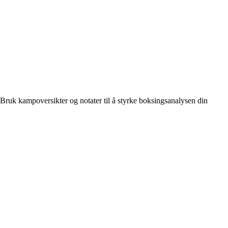
Bruk kampoversikter og notater til å styrke boksingsanalysen din