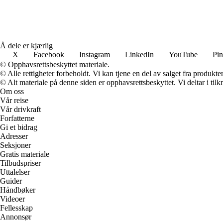
Å dele er kjærlig
X
Facebook
Instagram
LinkedIn
YouTube
Pin
© Opphavsrettsbeskyttet materiale.
© Alle rettigheter forbeholdt. Vi kan tjene en del av salget fra produkt
© Alt materiale på denne siden er opphavsrettsbeskyttet. Vi deltar i til
Om oss
Vår reise
Vår drivkraft
Forfatterne
Gi et bidrag
Adresser
Seksjoner
Gratis materiale
Tilbudspriser
Uttalelser
Guider
Håndbøker
Videoer
Fellesskap
Annonsør