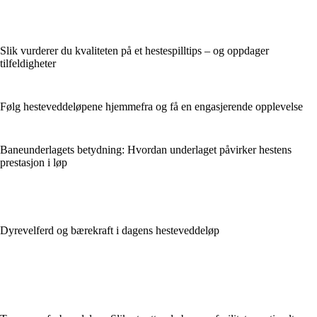
Slik vurderer du kvaliteten på et hestespilltips – og oppdager
tilfeldigheter
Følg hesteveddeløpene hjemmefra og få en engasjerende opplevelse
Baneunderlagets betydning: Hvordan underlaget påvirker hestens
prestasjon i løp
Dyrevelferd og bærekraft i dagens hesteveddeløp