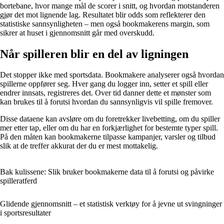
bortebane, hvor mange mål de scorer i snitt, og hvordan motstanderen
gjør det mot lignende lag. Resultatet blir odds som reflekterer den
statistiske sannsynligheten – men også bookmakerens margin, som
sikrer at huset i gjennomsnitt går med overskudd.
Når spilleren blir en del av ligningen
Det stopper ikke med sportsdata. Bookmakere analyserer også hvordan
spillerne oppfører seg. Hver gang du logger inn, setter et spill eller
endrer innsats, registreres det. Over tid danner dette et mønster som
kan brukes til å forutsi hvordan du sannsynligvis vil spille fremover.
Disse dataene kan avsløre om du foretrekker livebetting, om du spiller
mer etter tap, eller om du har en forkjærlighet for bestemte typer spill.
På den måten kan bookmakerne tilpasse kampanjer, varsler og tilbud
slik at de treffer akkurat der du er mest mottakelig.
Bak kulissene: Slik bruker bookmakerne data til å forutsi og påvirke
spilleratferd
Glidende gjennomsnitt – et statistisk verktøy for å jevne ut svingninger
i sportsresultater