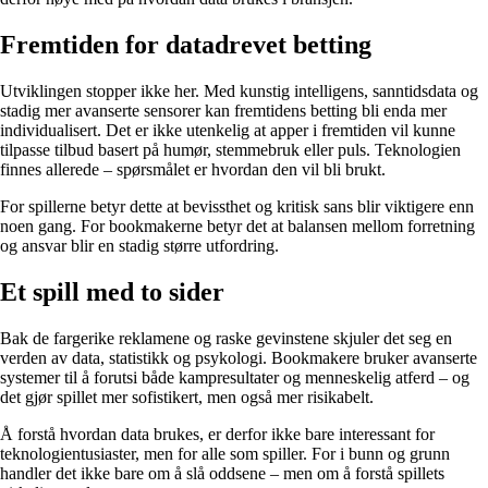
Fremtiden for datadrevet betting
Utviklingen stopper ikke her. Med kunstig intelligens, sanntidsdata og
stadig mer avanserte sensorer kan fremtidens betting bli enda mer
individualisert. Det er ikke utenkelig at apper i fremtiden vil kunne
tilpasse tilbud basert på humør, stemmebruk eller puls. Teknologien
finnes allerede – spørsmålet er hvordan den vil bli brukt.
For spillerne betyr dette at bevissthet og kritisk sans blir viktigere enn
noen gang. For bookmakerne betyr det at balansen mellom forretning
og ansvar blir en stadig større utfordring.
Et spill med to sider
Bak de fargerike reklamene og raske gevinstene skjuler det seg en
verden av data, statistikk og psykologi. Bookmakere bruker avanserte
systemer til å forutsi både kampresultater og menneskelig atferd – og
det gjør spillet mer sofistikert, men også mer risikabelt.
Å forstå hvordan data brukes, er derfor ikke bare interessant for
teknologientusiaster, men for alle som spiller. For i bunn og grunn
handler det ikke bare om å slå oddsene – men om å forstå spillets