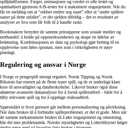
spillplattformen. Farger, animasjoner og varsler er ofte testet og
optimalisert gjennom A/B-tester for å maksimere engasjement. Når du
får en melding om at “oddset endrer seg snart” eller at “andre spillere
satser på dette utfallet”, er det sjelden tilfeldig – det er resultatet av
analyser av hva som får folk til å handle raskt.
Bookmakere benytter de samme prinsippene som sosiale medier og
netthandel: å holde på oppmerksomheten og skape en følelse av
belønning. Kombinasjonen av data og psykologi gjør betting til en
opplevelse som føles spontan, men som i virkeligheten er nøye
planlagt.
Regulering og ansvar i Norge
I Norge er pengespill strengt regulert. Norsk Tipping og Norsk
Rikstoto har enerett på de fleste typer spill, og de er underlagt klare
krav til ansvarlighet og databeskyttelse. Likevel bruker også disse
aktørene avanserte dataanalyser for å forstå spilleratferd – både for å
tilby relevante spill og for å oppdage risikoadferd.
Spørsmålet er hvor grensen går mellom personalisering og påvirkning.
Når data brukes til å forhindre spilleproblemer, er det et gode. Men når
de samme mekanismene brukes til å øke engasjement og omsetning,
blir det mer problematisk. Norske myndigheter og Lotteritilsynet følger
derfor nøye med på hvordan data brukes i bransjen.