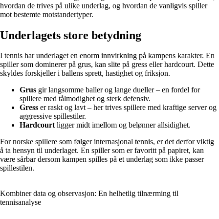
hvordan de trives på ulike underlag, og hvordan de vanligvis spiller
mot bestemte motstandertyper.
Underlagets store betydning
I tennis har underlaget en enorm innvirkning på kampens karakter. En
spiller som dominerer på grus, kan slite på gress eller hardcourt. Dette
skyldes forskjeller i ballens sprett, hastighet og friksjon.
Grus
gir langsomme baller og lange dueller – en fordel for
spillere med tålmodighet og sterk defensiv.
Gress
er raskt og lavt – her trives spillere med kraftige server og
aggressive spillestiler.
Hardcourt
ligger midt imellom og belønner allsidighet.
For norske spillere som følger internasjonal tennis, er det derfor viktig
å ta hensyn til underlaget. En spiller som er favoritt på papiret, kan
være sårbar dersom kampen spilles på et underlag som ikke passer
spillestilen.
Kombiner data og observasjon: En helhetlig tilnærming til
tennisanalyse